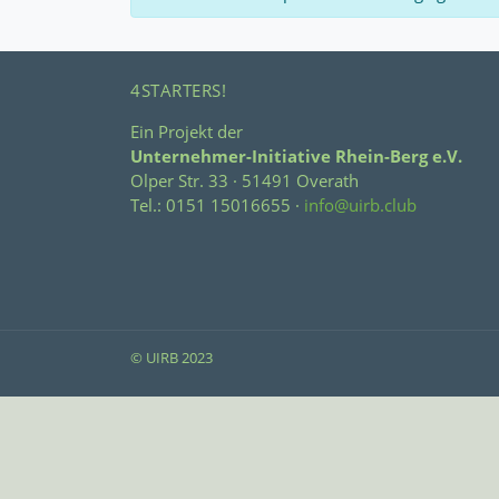
4STARTERS!
Ein Projekt der
Unternehmer-Initiative Rhein-Berg e.V.
Olper Str. 33 · 51491 Overath
Tel.: 0151 15016655 ·
info@uirb.club
© UIRB 2023