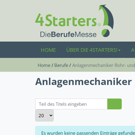
HOME
ÜBER DIE 4STARTERS!
A
Home
Berufe
Anlagenmechaniker Rohr- und
Anlagenmechaniker 
Teil des Titels eingeben
Anzeige #
Information
Es wurden keine passenden Einträge gefunde